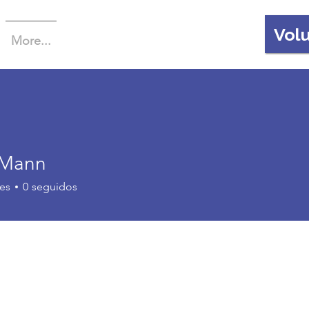
Vol
More...
 Mann
es
0
seguidos