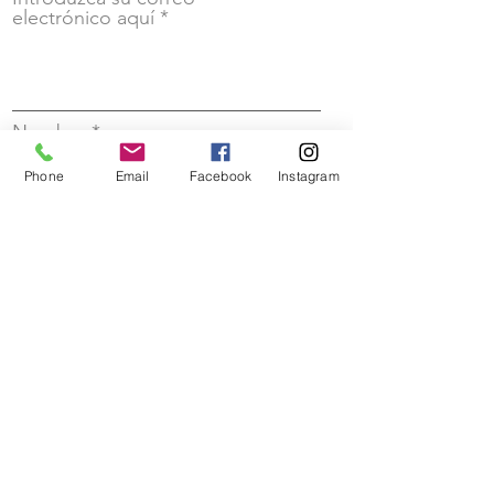
electrónico aquí
Nombre
Phone
Email
Facebook
Instagram
Apellido
¡Inscribase!
Correo electrónico
:
info@fobf.org
Teléfono
:
804.744.5624