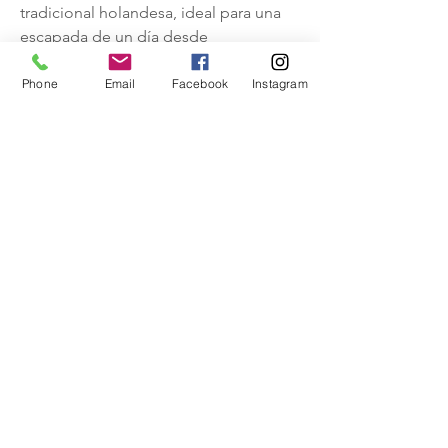
tradicional holandesa, ideal para una 
escapada de un día desde 
Ámsterdam. 
Phone
Email
Facebook
Instagram
enlaces rápidos
Obtenga actualizaciones
mensuales
Introduzca su correo
electrónico aquí
Nombre