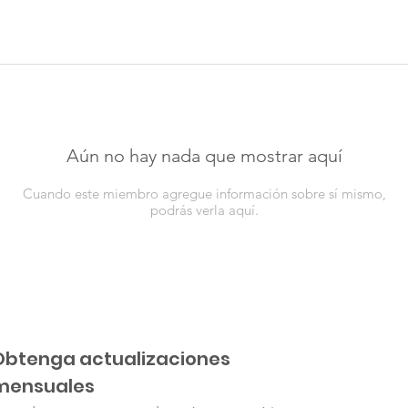
Aún no hay nada que mostrar aquí
Cuando este miembro agregue información sobre sí mismo,
podrás verla aquí.
Obtenga actualizaciones
mensuales