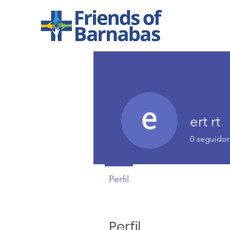
ert rt
0
seguidor
Perfil
Perfil