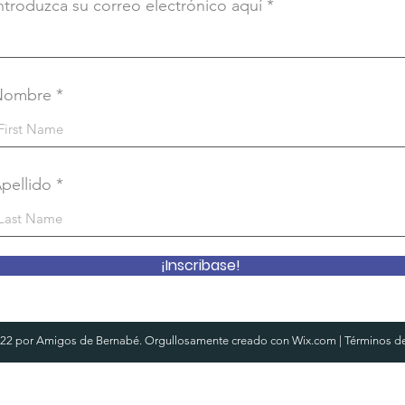
ntroduzca su correo electrónico aquí
Nombre
pellido
¡Inscribase!
22 por Amigos de Bernabé. Orgullosamente creado con
Wix.com
|
Términos d