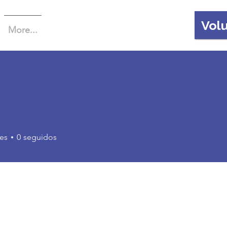
Vol
More...
es
0
seguidos