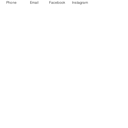
Phone
Email
Facebook
Instagram
¡Inscribase!
Correo electrónico
:
info@fobf.org
Teléfono
:
804.744.5624
Fax:
804.744.6530
Dirección postal:
P.O. Box 4804
Midlothian, Virginia 23112
Dirección física:
4001 Stigall Drive
Midlothian, Virginia 23112