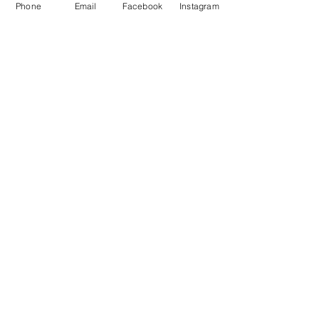
Phone
Email
Facebook
Instagram
¡Inscribase!
Correo electrónico
:
info@fobf.org
Teléfono
:
804.744.5624
Fax:
804.744.6530
Dirección postal:
P.O. Box 4804
Midlothian, Virginia 23112
Dirección física:
4001 Stigall Drive
Midlothian, Virginia 23112