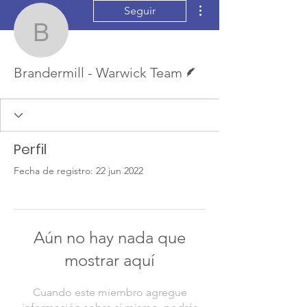
Más acciones
Seguir
Brandermill - Warwick 
Escritor
Brandermill - Warwick Team
Perfil
Fecha de registro: 22 jun 2022
Aún no hay nada que
mostrar aquí
Cuando este miembro agregue